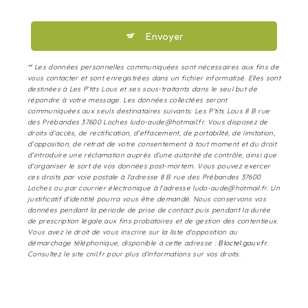
Envoyer
** Les données personnelles communiquées sont nécessaires aux fins de
vous contacter et sont enregistrées dans un fichier informatisé. Elles sont
destinées à Les P’tits Lous et ses sous-traitants dans le seul but de
répondre à votre message. Les données collectées seront
communiquées aux seuls destinataires suivants: Les P’tits Lous 8 B rue
des Prébandes 37600 Loches ludo-aude@hotmail.fr. Vous disposez de
droits d’accès, de rectification, d’effacement, de portabilité, de limitation,
d’opposition, de retrait de votre consentement à tout moment et du droit
d’introduire une réclamation auprès d’une autorité de contrôle, ainsi que
d’organiser le sort de vos données post-mortem. Vous pouvez exercer
ces droits par voie postale à l'adresse 8 B rue des Prébandes 37600
Loches ou par courrier électronique à l'adresse ludo-aude@hotmail.fr. Un
justificatif d'identité pourra vous être demandé. Nous conservons vos
données pendant la période de prise de contact puis pendant la durée
de prescription légale aux fins probatoires et de gestion des contentieux.
Vous avez le droit de vous inscrire sur la liste d'opposition au
démarchage téléphonique, disponible à cette adresse :
Bloctel.gouv.fr
.
Consultez le site cnil.fr pour plus d’informations sur vos droits.