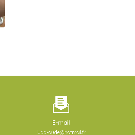
E-mail
ludo-aude@hotmail.fr