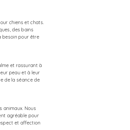
our chiens et chats.
ques, des bains
a besoin pour être
alme et rassurant à
leur peau et à leur
rée de la séance de
es animaux. Nous
ent agréable pour
spect et affection