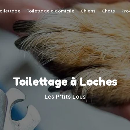
toilettage
Toilettage à domicile
Chiens
Chats
Pro
Toilettage à Loches
Les P’tits Lous