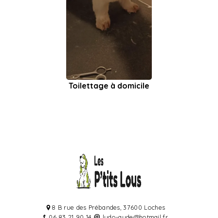
Toilettage à domicile
8 B rue des Prébandes, 37600 Loches
06 83 21 90 14
ludo-aude@hotmail.fr