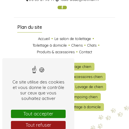
Plan du site
Accueil
Le salon de toilettage
Toilettage à domicile
Chiens
Chats
Produits & accessoires
Contact
Toilettage
Toilettage chien
Toilettage chat
Vente accessoires chien
Ce site utilise des cookies
Vente accessoires chat
Lavage de chien
et vous donne le contrôle
sur ceux que vous
Lavage de chat
Shampoing chien
souhaitez activer
Shampoing chat
Toilettage à domicile
Tout accepter
Tout refuser