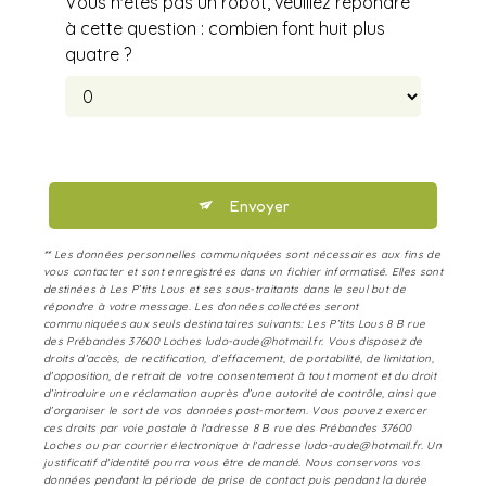
Vous n'êtes pas un robot, veuillez répondre
à cette question : combien font huit plus
quatre ?
Envoyer
** Les données personnelles communiquées sont nécessaires aux fins de
vous contacter et sont enregistrées dans un fichier informatisé. Elles sont
destinées à Les P’tits Lous et ses sous-traitants dans le seul but de
répondre à votre message. Les données collectées seront
communiquées aux seuls destinataires suivants: Les P’tits Lous 8 B rue
des Prébandes 37600 Loches ludo-aude@hotmail.fr. Vous disposez de
droits d’accès, de rectification, d’effacement, de portabilité, de limitation,
d’opposition, de retrait de votre consentement à tout moment et du droit
d’introduire une réclamation auprès d’une autorité de contrôle, ainsi que
d’organiser le sort de vos données post-mortem. Vous pouvez exercer
ces droits par voie postale à l'adresse 8 B rue des Prébandes 37600
Loches ou par courrier électronique à l'adresse ludo-aude@hotmail.fr. Un
justificatif d'identité pourra vous être demandé. Nous conservons vos
données pendant la période de prise de contact puis pendant la durée