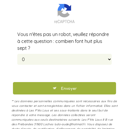
Vous n'êtes pas un robot, veuillez répondre
à cette question : combien font huit plus
sept ?
Envoyer
** Les données personnelles communiquées sont nécessaires aux fins de
vous contacter et sont enregistrées dans un fichier informatisé. Elles sont
destinées à Les P’tits Lous et ses sous-traitants dans le seul but de
répondre à votre message. Les données collectées seront
communiquées aux seuls destinataires suivants: Les P’tits Lous 8 B rue
des Prébandes 37600 Loches ludo-aude@hotmail.fr. Vous disposez de
droits d’accès, de rectification, d’effacement, de portabilité, de limitation,