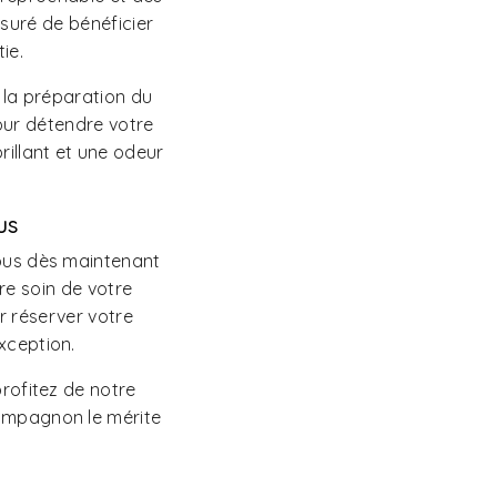
ssuré de bénéficier
ie.
 la préparation du
our détendre votre
rillant et une odeur
us
vous dès maintenant
re soin de votre
r réserver votre
xception.
profitez de notre
compagnon le mérite