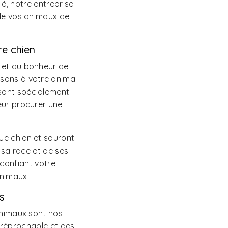
lé, notre entreprise
 de vos animaux de
re chien
é et au bonheur de
ssons à votre animal
 sont spécialement
eur procurer une
ue chien et sauront
 sa race et de ses
 confiant votre
nimaux.
s
 animaux sont nos
irréprochable et des