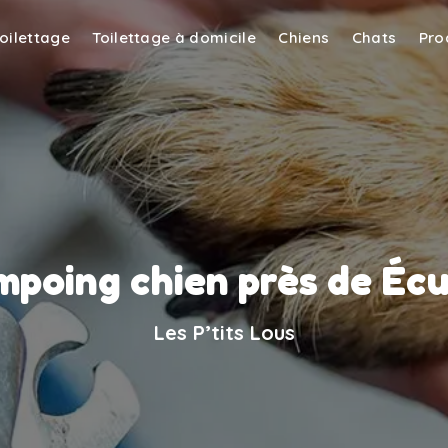
toilettage
Toilettage à domicile
Chiens
Chats
Pro
poing chien près de Écu
Les P’tits Lous