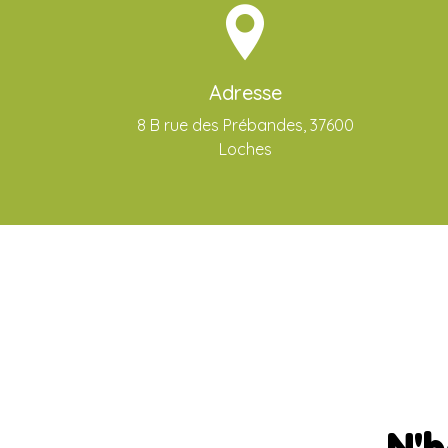
Adresse
8 B rue des Prébandes, 37600
Loches
N'h