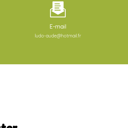
E-mail
ludo-aude@hotmail.fr
cter