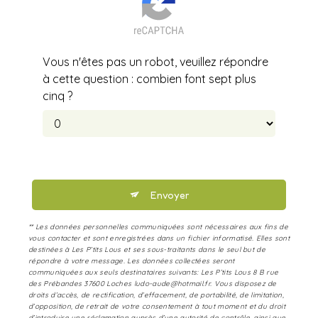
Vous n'êtes pas un robot, veuillez répondre
à cette question : combien font sept plus
cinq ?
Envoyer
** Les données personnelles communiquées sont nécessaires aux fins de
vous contacter et sont enregistrées dans un fichier informatisé. Elles sont
destinées à Les P’tits Lous et ses sous-traitants dans le seul but de
répondre à votre message. Les données collectées seront
communiquées aux seuls destinataires suivants: Les P’tits Lous 8 B rue
des Prébandes 37600 Loches ludo-aude@hotmail.fr. Vous disposez de
droits d’accès, de rectification, d’effacement, de portabilité, de limitation,
d’opposition, de retrait de votre consentement à tout moment et du droit
d’introduire une réclamation auprès d’une autorité de contrôle, ainsi que