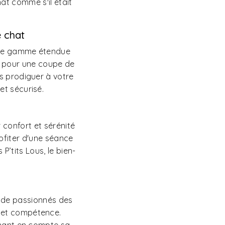
at comme s'il était
e chat
t une gamme étendue
t pour une coupe de
s prodiguer à votre
et sécurisé.
r confort et sérénité
rofiter d'une séance
P’tits Lous, le bien-
e de passionnés des
 et compétence.