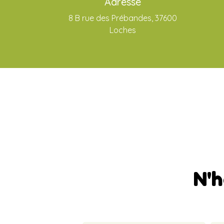
Adresse
8 B rue des Prébandes, 37600
Loches
N'h