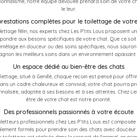
ionnalisme, notre équipe dévouée prendra soin de votre ch
le leur.
restations complètes pour le toilettage de votr
ilettage félin, nos experts chez Les P’tits Lous proposen
épondre aux besoins spécifiques de votre chat. Que ce soi
 démêlage en douceur ou des soins spécifiques, nous sauron
gnon les meilleurs soins dans un environnement apaisant 
Un espace dédié au bien-être des chats
lettage, situé à Genillé, chaque recoin est pensé pour offri
Dans un cadre chaleureux et convivial, votre chat pourra p
nalisée, adaptée à ses besoins et à ses attentes. Chez Les 
être de votre chat est notre priorité.
Des professionnels passionnés à votre écoute
iletteurs professionnels chez Les P’tits Lous est composé
alement formés pour prendre soin des chats avec douceur