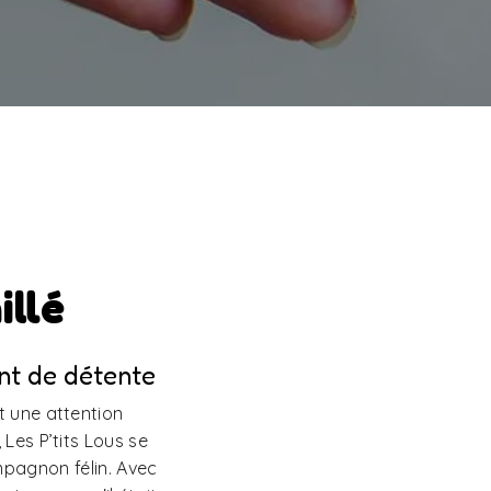
illé
ent de détente
t une attention
 Les P’tits Lous se
pagnon félin. Avec