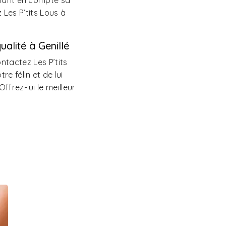
enant en compte sa
 Les P’tits Lous à
alité à Genillé
ontactez Les P’tits
e félin et de lui
ffrez-lui le meilleur