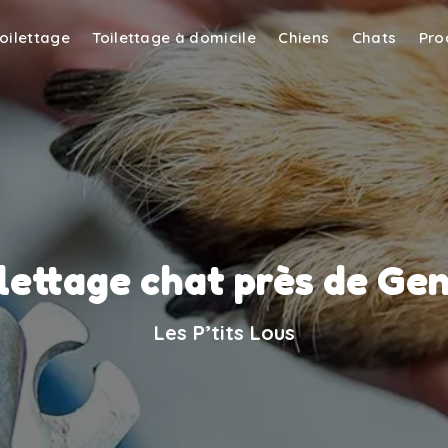
toilettage
Toilettage à domicile
Chiens
Chats
Pro
lettage chat près de Gen
Les P’tits Lous