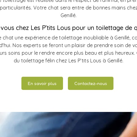
toilettage est réalisée dans le respect de l'animal, en pr
s particularités. Votre chat sera entre de bonnes mains chez
Genillé.
vous chez Les P’tits Lous pour un toilettage de qu
e chat une expérience de toilettage inoubliable à Genillé, c
'hui. Nos experts se feront un plaisir de prendre soin de votr
urs soins pour le rendre encore plus beau et plus heureux. O
du toilettage félin chez Les P’tits Lous à Genillé.
En savoir plus
Contactez-nous