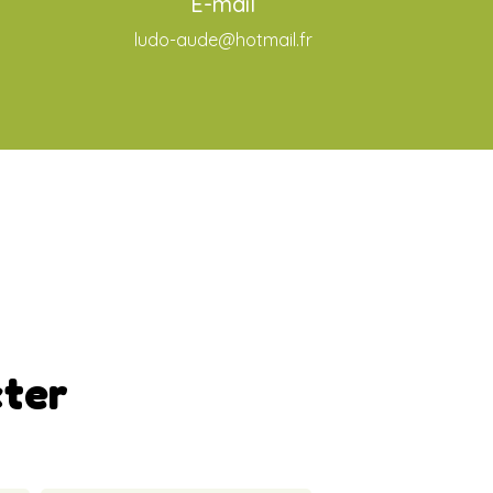
E-mail
ludo-aude@hotmail.fr
cter