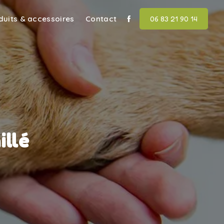
duits & accessoires
Contact
06 83 21 90 14
illé