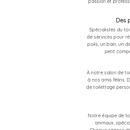
passion et profess
Des p
Spécialistes du to
de services pour r
poils, un bain, un
petit compa
À notre salon de toi
à nos amis félins. 
de toilettage person
Notre équipe de to
animaux, spéci