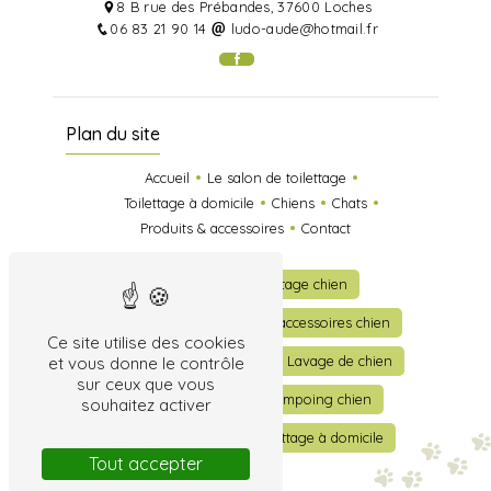
8 B rue des Prébandes, 37600 Loches
06 83 21 90 14
ludo-aude@hotmail.fr
Plan du site
Accueil
Le salon de toilettage
Toilettage à domicile
Chiens
Chats
Produits & accessoires
Contact
Toilettage
Toilettage chien
Toilettage chat
Vente accessoires chien
Ce site utilise des cookies
Vente accessoires chat
Lavage de chien
et vous donne le contrôle
sur ceux que vous
Lavage de chat
Shampoing chien
souhaitez activer
Shampoing chat
Toilettage à domicile
Tout accepter