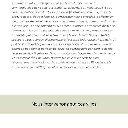
répondre à votre message. Les données collectées seront
communiquées aux seuls destinataires suivants: Les P’tits Lous 8 B rue
des Prébandes 37600 Loches ludo-aude@hotmail.fr. Vous disposez de
droits d’accès, de rectification, d’effacement, de portabilité, de limitation,
d’opposition, de retrait de votre consentement à tout moment et du droit
d’introduire une réclamation auprès d’une autorité de contrôle, ainsi que
d’organiser le sort de vos données post-mortem. Vous pouvez exercer
ces droits par voie postale à l'adresse 8 B rue des Prébandes 37600
Loches ou par courrier électronique à l'adresse ludo-aude@hotmail.fr. Un
justificatif d'identité pourra vous être demandé. Nous conservons vos
données pendant la période de prise de contact puis pendant la durée
de prescription légale aux fins probatoires et de gestion des contentieux.
Vous avez le droit de vous inscrire sur la liste d'opposition au
démarchage téléphonique, disponible à cette adresse :
Bloctel.gouv.fr
.
Consultez le site cnil.fr pour plus d’informations sur vos droits.
Nous intervenons sur ces villes