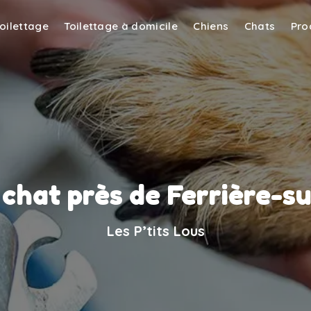
toilettage
Toilettage à domicile
Chiens
Chats
Pro
 chat près de Ferrière-s
Les P’tits Lous