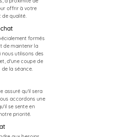
es, à proximité de
r offrir à votre
de qualité.
 chat
pécialement formés
 de maintenir la
 nous utilisons des
let, d'une coupe de
g de la séance.
e assuré qu'il sera
 Nous accordons une
'il se sente en
otre priorité.
at
ndre aux besoins