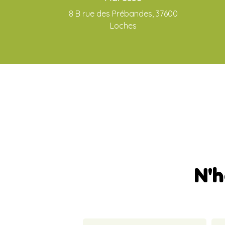
8 B rue des Prébandes, 37600
Loches
N'h