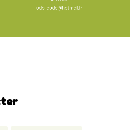
ludo-aude@hotmail.fr
cter