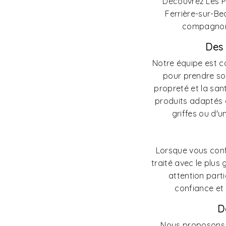
Découvrez Les P’t
Ferrière-sur-Be
compagnon 
Des 
Notre équipe est 
pour prendre so
propreté et la san
produits adaptés à
griffes ou d'u
Lorsque vous confi
traité avec le plu
attention part
confiance et 
D
Nous proposons 