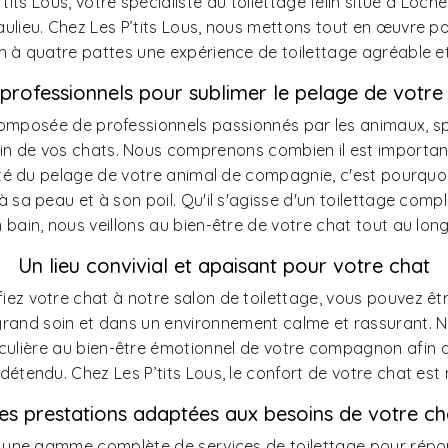
its Lous, votre spécialiste du toilettage félin situé à Loch
aulieu. Chez Les P’tits Lous, nous mettons tout en œuvre pou
à quatre pattes une expérience de toilettage agréable et 
professionnels pour sublimer le pelage de votre
composée de professionnels passionnés par les animaux, s
in de vos chats. Nous comprenons combien il est important
té du pelage de votre animal de compagnie, c'est pourquoi
 sa peau et à son poil. Qu'il s'agisse d'un toilettage comp
n bain, nous veillons au bien-être de votre chat tout au lon
Un lieu convivial et apaisant pour votre chat
ez votre chat à notre salon de toilettage, vous pouvez êtr
s grand soin et dans un environnement calme et rassurant.
iculière au bien-être émotionnel de votre compagnon afin qu
détendu. Chez Les P’tits Lous, le confort de votre chat est n
es prestations adaptées aux besoins de votre ch
une gamme complète de services de toilettage pour répo