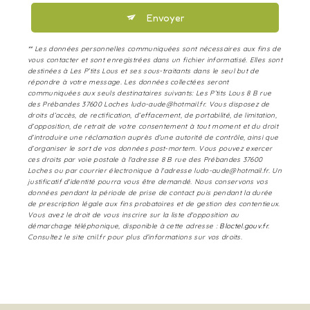
Envoyer
** Les données personnelles communiquées sont nécessaires aux fins de
vous contacter et sont enregistrées dans un fichier informatisé. Elles sont
destinées à Les P’tits Lous et ses sous-traitants dans le seul but de
répondre à votre message. Les données collectées seront
communiquées aux seuls destinataires suivants: Les P’tits Lous 8 B rue
des Prébandes 37600 Loches ludo-aude@hotmail.fr. Vous disposez de
droits d’accès, de rectification, d’effacement, de portabilité, de limitation,
d’opposition, de retrait de votre consentement à tout moment et du droit
d’introduire une réclamation auprès d’une autorité de contrôle, ainsi que
d’organiser le sort de vos données post-mortem. Vous pouvez exercer
ces droits par voie postale à l'adresse 8 B rue des Prébandes 37600
Loches ou par courrier électronique à l'adresse ludo-aude@hotmail.fr. Un
justificatif d'identité pourra vous être demandé. Nous conservons vos
données pendant la période de prise de contact puis pendant la durée
de prescription légale aux fins probatoires et de gestion des contentieux.
Vous avez le droit de vous inscrire sur la liste d'opposition au
démarchage téléphonique, disponible à cette adresse :
Bloctel.gouv.fr
.
Consultez le site cnil.fr pour plus d’informations sur vos droits.