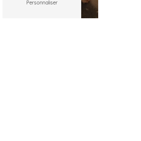
Personnaliser
Toilettage à domicile
8 B rue des Prébandes, 37600 Loches
06 83 21 90 14
ludo-aude@hotmail.fr