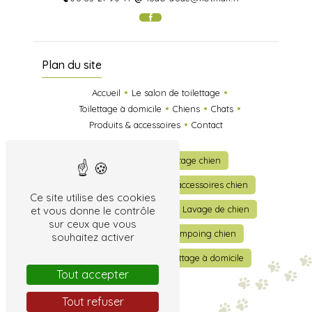
Plan du site
Accueil
Le salon de toilettage
Toilettage à domicile
Chiens
Chats
Produits & accessoires
Contact
Toilettage
Toilettage chien
Toilettage chat
Vente accessoires chien
Ce site utilise des cookies
Vente accessoires chat
Lavage de chien
et vous donne le contrôle
sur ceux que vous
Lavage de chat
Shampoing chien
souhaitez activer
Shampoing chat
Toilettage à domicile
Tout accepter
Tout refuser