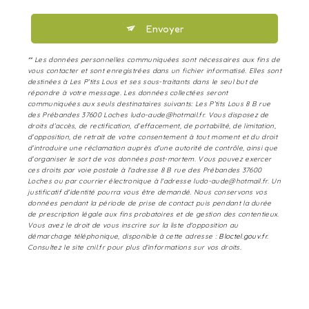
Envoyer
** Les données personnelles communiquées sont nécessaires aux fins de
vous contacter et sont enregistrées dans un fichier informatisé. Elles sont
destinées à Les P’tits Lous et ses sous-traitants dans le seul but de
répondre à votre message. Les données collectées seront
communiquées aux seuls destinataires suivants: Les P’tits Lous 8 B rue
des Prébandes 37600 Loches ludo-aude@hotmail.fr. Vous disposez de
droits d’accès, de rectification, d’effacement, de portabilité, de limitation,
d’opposition, de retrait de votre consentement à tout moment et du droit
d’introduire une réclamation auprès d’une autorité de contrôle, ainsi que
d’organiser le sort de vos données post-mortem. Vous pouvez exercer
ces droits par voie postale à l'adresse 8 B rue des Prébandes 37600
Loches ou par courrier électronique à l'adresse ludo-aude@hotmail.fr. Un
justificatif d'identité pourra vous être demandé. Nous conservons vos
données pendant la période de prise de contact puis pendant la durée
de prescription légale aux fins probatoires et de gestion des contentieux.
Vous avez le droit de vous inscrire sur la liste d'opposition au
démarchage téléphonique, disponible à cette adresse :
Bloctel.gouv.fr
.
Consultez le site cnil.fr pour plus d’informations sur vos droits.