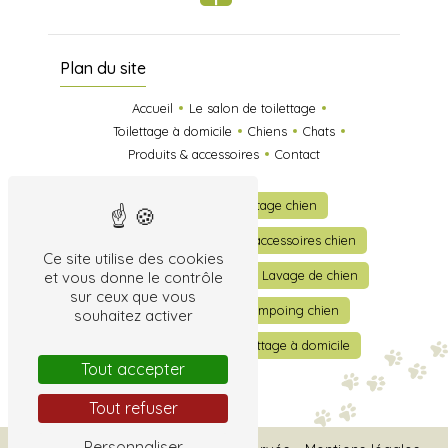
Plan du site
Accueil
Le salon de toilettage
Toilettage à domicile
Chiens
Chats
Produits & accessoires
Contact
Toilettage
Toilettage chien
Toilettage chat
Vente accessoires chien
Ce site utilise des cookies
Vente accessoires chat
Lavage de chien
et vous donne le contrôle
sur ceux que vous
Lavage de chat
Shampoing chien
souhaitez activer
Shampoing chat
Toilettage à domicile
Tout accepter
Tout refuser
Personnaliser