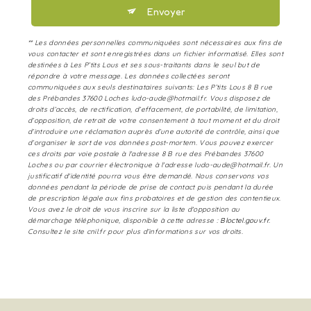
Envoyer
** Les données personnelles communiquées sont nécessaires aux fins de
vous contacter et sont enregistrées dans un fichier informatisé. Elles sont
destinées à Les P’tits Lous et ses sous-traitants dans le seul but de
répondre à votre message. Les données collectées seront
communiquées aux seuls destinataires suivants: Les P’tits Lous 8 B rue
des Prébandes 37600 Loches ludo-aude@hotmail.fr. Vous disposez de
droits d’accès, de rectification, d’effacement, de portabilité, de limitation,
d’opposition, de retrait de votre consentement à tout moment et du droit
d’introduire une réclamation auprès d’une autorité de contrôle, ainsi que
d’organiser le sort de vos données post-mortem. Vous pouvez exercer
ces droits par voie postale à l'adresse 8 B rue des Prébandes 37600
Loches ou par courrier électronique à l'adresse ludo-aude@hotmail.fr. Un
justificatif d'identité pourra vous être demandé. Nous conservons vos
données pendant la période de prise de contact puis pendant la durée
de prescription légale aux fins probatoires et de gestion des contentieux.
Vous avez le droit de vous inscrire sur la liste d'opposition au
démarchage téléphonique, disponible à cette adresse :
Bloctel.gouv.fr
.
Consultez le site cnil.fr pour plus d’informations sur vos droits.