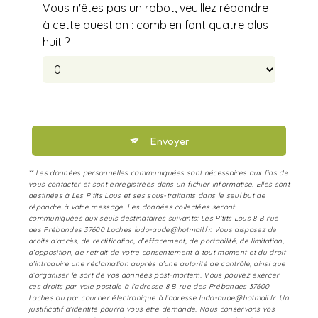
Vous n'êtes pas un robot, veuillez répondre
à cette question : combien font quatre plus
huit ?
Envoyer
** Les données personnelles communiquées sont nécessaires aux fins de
vous contacter et sont enregistrées dans un fichier informatisé. Elles sont
destinées à Les P’tits Lous et ses sous-traitants dans le seul but de
répondre à votre message. Les données collectées seront
communiquées aux seuls destinataires suivants: Les P’tits Lous 8 B rue
des Prébandes 37600 Loches ludo-aude@hotmail.fr. Vous disposez de
droits d’accès, de rectification, d’effacement, de portabilité, de limitation,
d’opposition, de retrait de votre consentement à tout moment et du droit
d’introduire une réclamation auprès d’une autorité de contrôle, ainsi que
d’organiser le sort de vos données post-mortem. Vous pouvez exercer
ces droits par voie postale à l'adresse 8 B rue des Prébandes 37600
Loches ou par courrier électronique à l'adresse ludo-aude@hotmail.fr. Un
justificatif d'identité pourra vous être demandé. Nous conservons vos