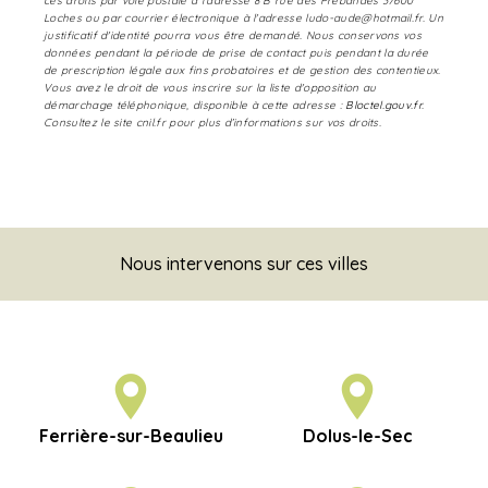
ces droits par voie postale à l'adresse 8 B rue des Prébandes 37600
Loches ou par courrier électronique à l'adresse ludo-aude@hotmail.fr. Un
justificatif d'identité pourra vous être demandé. Nous conservons vos
données pendant la période de prise de contact puis pendant la durée
de prescription légale aux fins probatoires et de gestion des contentieux.
Vous avez le droit de vous inscrire sur la liste d'opposition au
démarchage téléphonique, disponible à cette adresse :
Bloctel.gouv.fr
.
Consultez le site cnil.fr pour plus d’informations sur vos droits.
Nous intervenons sur ces villes
Ferrière-sur-Beaulieu
Dolus-le-Sec