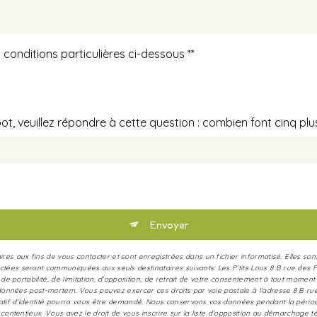
 conditions particulières ci-dessous **
t, veuillez répondre à cette question : combien font cinq plu
Envoyer
 aux fins de vous contacter et sont enregistrées dans un fichier informatisé. Elles sont d
ctées seront communiquées aux seuls destinataires suivants: Les P’tits Lous 8 B rue de
, de portabilité, de limitation, d’opposition, de retrait de votre consentement à tout momen
os données post-mortem. Vous pouvez exercer ces droits par voie postale à l'adresse 8 B 
icatif d'identité pourra vous être demandé. Nous conservons vos données pendant la pério
 contentieux. Vous avez le droit de vous inscrire sur la liste d'opposition au démarchage t