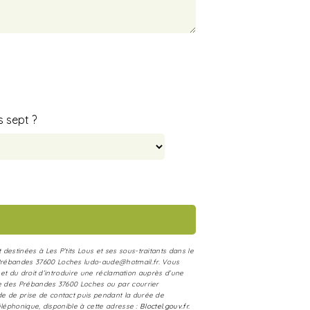
s sept ?
estinées à Les P’tits Lous et ses sous-traitants dans le
s Prébandes 37600 Loches ludo-aude@hotmail.fr. Vous
t et du droit d’introduire une réclamation auprès d’une
rue des Prébandes 37600 Loches ou par courrier
de de prise de contact puis pendant la durée de
éléphonique, disponible à cette adresse :
Bloctel.gouv.fr
.