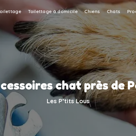
toilettage
Toilettage à domicile
Chiens
Chats
Pro
cessoires chat près de 
Les P’tits Lous