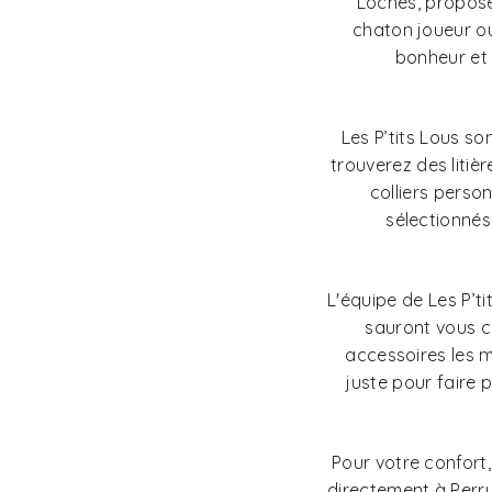
Loches, propose
chaton joueur ou
bonheur et 
Les P’tits Lous so
trouverez des litiè
colliers perso
sélectionnés
L'équipe de Les P’t
sauront vous c
accessoires les 
juste pour faire p
Pour votre confort,
directement à Perr