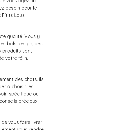
Que vous ayez un
ez besoin pour le
P’tits Lous.
ute qualité. Vous y
des bols design, des
s produits sont
 votre félin.
ement des chats. Ils
r à choisir les
oin spécifique ou
 conseils précieux.
de vous faire livrer
alement vous rendre