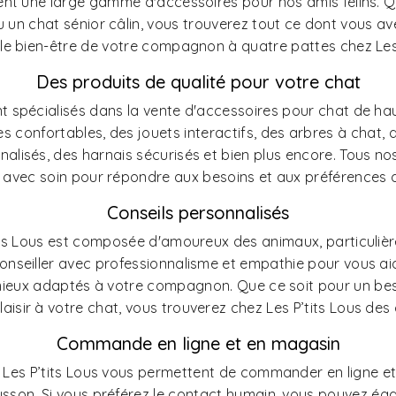
nt une large gamme d'accessoires pour nos amis félins. 
 un chat sénior câlin, vous trouverez tout ce dont vous av
le bien-être de votre compagnon à quatre pattes chez Les 
Des produits de qualité pour votre chat
nt spécialisés dans la vente d'accessoires pour chat de ha
res confortables, des jouets interactifs, des arbres à chat, 
nnalisés, des harnais sécurisés et bien plus encore. Tous no
 avec soin pour répondre aux besoins et aux préférences de
Conseils personnalisés
its Lous est composée d'amoureux des animaux, particulièr
onseiller avec professionnalisme et empathie pour vous aide
mieux adaptés à votre compagnon. Que ce soit pour un bes
laisir à votre chat, vous trouverez chez Les P’tits Lous des
Commande en ligne et en magasin
 Les P’tits Lous vous permettent de commander en ligne et 
usson. Si vous préférez le contact humain, vous pouvez ég