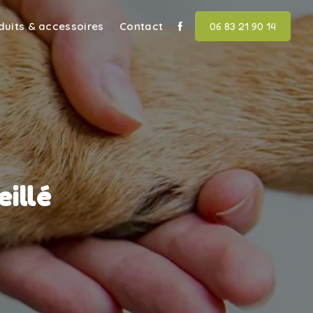
duits & accessoires
Contact
06 83 21 90 14
illé