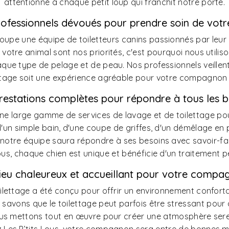
attentionné à chaque petit loup qui franchit notre porte.
ofessionnels dévoués pour prendre soin de votr
roupe une équipe de toiletteurs canins passionnés par leur 
e votre animal sont nos priorités, c'est pourquoi nous utilis
que type de pelage et de peau. Nos professionnels veillen
ttage soit une expérience agréable pour votre compagnon 
restations complètes pour répondre à tous les b
e large gamme de services de lavage et de toilettage pou
d'un simple bain, d'une coupe de griffes, d'un démêlage en
 notre équipe saura répondre à ses besoins avec savoir-fa
Lous, chaque chien est unique et bénéficie d'un traitement p
lieu chaleureux et accueillant pour votre compa
ilettage a été conçu pour offrir un environnement confort
 savons que le toilettage peut parfois être stressant pour
us mettons tout en œuvre pour créer une atmosphère sere