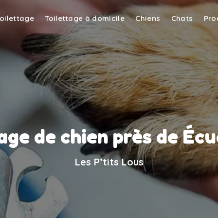
toilettage
Toilettage à domicile
Chiens
Chats
Pro
age de chien près de Écue
Les P’tits Lous