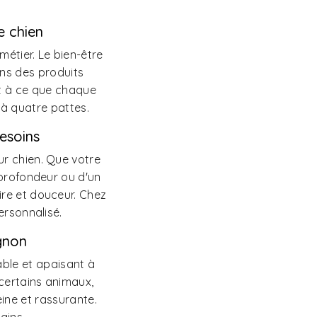
e chien
métier. Le bien-être
ons des produits
t à ce que chaque
à quatre pattes.
esoins
r chien. Que votre
 profondeur ou d'un
ire et douceur. Chez
ersonnalisé.
gnon
able et apaisant à
 certains animaux,
ine et rassurante.