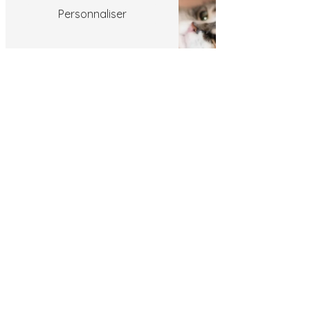
Personnaliser
Shampoing chat
8 B rue des Prébandes, 37600 Loches
06 83 21 90 14
ludo-aude@hotmail.fr