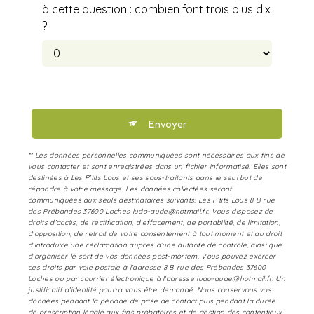
à cette question : combien font trois plus dix
?
Envoyer
** Les données personnelles communiquées sont nécessaires aux fins de
vous contacter et sont enregistrées dans un fichier informatisé. Elles sont
destinées à Les P’tits Lous et ses sous-traitants dans le seul but de
répondre à votre message. Les données collectées seront
communiquées aux seuls destinataires suivants: Les P’tits Lous 8 B rue
des Prébandes 37600 Loches ludo-aude@hotmail.fr. Vous disposez de
droits d’accès, de rectification, d’effacement, de portabilité, de limitation,
d’opposition, de retrait de votre consentement à tout moment et du droit
d’introduire une réclamation auprès d’une autorité de contrôle, ainsi que
d’organiser le sort de vos données post-mortem. Vous pouvez exercer
ces droits par voie postale à l'adresse 8 B rue des Prébandes 37600
Loches ou par courrier électronique à l'adresse ludo-aude@hotmail.fr. Un
justificatif d'identité pourra vous être demandé. Nous conservons vos
données pendant la période de prise de contact puis pendant la durée
de prescription légale aux fins probatoires et de gestion des contentieux.