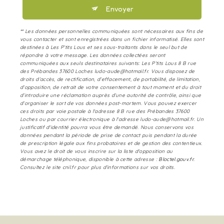
Envoyer
** Les données personnelles communiquées sont nécessaires aux fins de
vous contacter et sont enregistrées dans un fichier informatisé. Elles sont
destinées à Les P’tits Lous et ses sous-traitants dans le seul but de
répondre à votre message. Les données collectées seront
communiquées aux seuls destinataires suivants: Les P’tits Lous 8 B rue
des Prébandes 37600 Loches ludo-aude@hotmail.fr. Vous disposez de
droits d’accès, de rectification, d’effacement, de portabilité, de limitation,
d’opposition, de retrait de votre consentement à tout moment et du droit
d’introduire une réclamation auprès d’une autorité de contrôle, ainsi que
d’organiser le sort de vos données post-mortem. Vous pouvez exercer
ces droits par voie postale à l'adresse 8 B rue des Prébandes 37600
Loches ou par courrier électronique à l'adresse ludo-aude@hotmail.fr. Un
justificatif d'identité pourra vous être demandé. Nous conservons vos
données pendant la période de prise de contact puis pendant la durée
de prescription légale aux fins probatoires et de gestion des contentieux.
Vous avez le droit de vous inscrire sur la liste d'opposition au
démarchage téléphonique, disponible à cette adresse :
Bloctel.gouv.fr
.
Consultez le site cnil.fr pour plus d’informations sur vos droits.