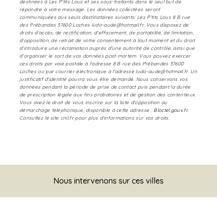
destinées à Les P’tits Lous et ses sous-traitants dans le seul but de
répondre à votre message. Les données collectées seront
communiquées aux seuls destinataires suivants: Les P’tits Lous 8 B rue
des Prébandes 37600 Loches ludo-aude@hotmail.fr. Vous disposez de
droits d’accès, de rectification, d’effacement, de portabilité, de limitation,
d’opposition, de retrait de votre consentement à tout moment et du droit
d’introduire une réclamation auprès d’une autorité de contrôle, ainsi que
d’organiser le sort de vos données post-mortem. Vous pouvez exercer
ces droits par voie postale à l'adresse 8 B rue des Prébandes 37600
Loches ou par courrier électronique à l'adresse ludo-aude@hotmail.fr. Un
justificatif d'identité pourra vous être demandé. Nous conservons vos
données pendant la période de prise de contact puis pendant la durée
de prescription légale aux fins probatoires et de gestion des contentieux.
Vous avez le droit de vous inscrire sur la liste d'opposition au
démarchage téléphonique, disponible à cette adresse :
Bloctel.gouv.fr
.
Consultez le site cnil.fr pour plus d’informations sur vos droits.
Nous intervenons sur ces villes