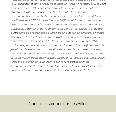
vous contacter et sont enregistrées dans un fichier informatisé. Elles sont
destinées à Les P’tits Lous et ses sous-traitants dans le seul but de
répondre à votre message. Les données collectées seront
communiquées aux seuls destinataires suivants: Les P’tits Lous 8 B rue
des Prébandes 37600 Loches ludo-aude@hotmail.fr. Vous disposez de
droits d’accès, de rectification, d’effacement, de portabilité, de limitation,
d’opposition, de retrait de votre consentement à tout moment et du droit
d’introduire une réclamation auprès d’une autorité de contrôle, ainsi que
d’organiser le sort de vos données post-mortem. Vous pouvez exercer
ces droits par voie postale à l'adresse 8 B rue des Prébandes 37600
Loches ou par courrier électronique à l'adresse ludo-aude@hotmail.fr. Un
justificatif d'identité pourra vous être demandé. Nous conservons vos
données pendant la période de prise de contact puis pendant la durée
de prescription légale aux fins probatoires et de gestion des contentieux.
Vous avez le droit de vous inscrire sur la liste d'opposition au
démarchage téléphonique, disponible à cette adresse :
Bloctel.gouv.fr
.
Consultez le site cnil.fr pour plus d’informations sur vos droits.
Nous intervenons sur ces villes